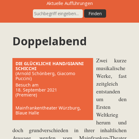
Aktuelle Aufführungen
Doppelabend
Zwei kurze
DIE GLÜCKLICHE HAND/GIANNI
musikalische
SCHICCHI
(Arnold Schönberg, Giacomo
Werke, fast
Puccini)
zeitgleich
Besuch am
18. September 2021
entstanden
(Premiere)
um den
Ersten
Mainfrankentheater Würzburg,
Blaue Halle
Weltkrieg
herum und
doch grundverschieden in ihrer inhaltlichen
Aussage, werden vom Mainfranken-Theater