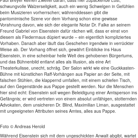
Paul Breyer keinen Zweifel daran, dass hier zupackende Lust,
schwungvolle Walzerseligkeit, auch ein wenig Schwelgen in Gefühlen
beim Musizieren vorherrschen; währenddessen gibt die
pantomimische Szene vor dem Vorhang schon eine gewisse
Vorahnung davon, wie sich der elegante Notar Dr. Falke an seinem
Freund Gabriel von Eisenstein dafür rächen will, dass er einst von
diesem als Fledermaus düpiert wurde – ein eigentlich kompliziertes
Vorhaben. Danach aber läuft das Geschehen irgendwie in verrückter
Weise ab. Der Vorhang öffnet sich, gewährt Einblicke ins Haus
Eisenstein, in eine scheinbar heile Welt des gehobenen Bürgertums,
und das Bühnenbild entlarvt alles als Illusion, als eine Art
Theaterkulisse, unecht, schräg. Der Salon wirkt wie eine Guckkasten-
Bühne mit künstlichen Raff-Vorhängen aus Papier an der Seite, mit
falschen Stühlen, die klappernd umfallen, mit einem schiefen Tisch,
auf den Gegenstände aus Pappe gestellt werden. Nur die Menschen
hier sind echt: Eisenstein soll wegen Beleidigung einer Amtsperson ins
Gefängnis; er wird vertreten von einem absolut unfähigen, stotternden
Advokaten, dem unsicheren Dr. Blind, Maximilian Liman, ausgestattet
mit ungeeigneten Attributen seines Amtes, alles aus Pappe.
Foto © Andreas Herold
Während Eisenstein sich mit dem ungeschickten Anwalt abgibt, wartet