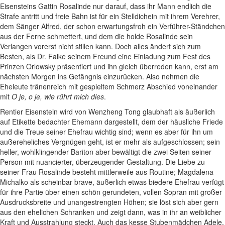
Eisensteins Gattin Rosalinde nur darauf, dass ihr Mann endlich die
Strafe antritt und freie Bahn ist für ein Stelldichein mit ihrem Verehrer,
dem Sänger Alfred, der schon erwartungsfroh ein Verführer-Ständchen
aus der Ferne schmettert, und dem die holde Rosalinde sein
Verlangen vorerst nicht stillen kann. Doch alles ändert sich zum
Besten, als Dr. Falke seinem Freund eine Einladung zum Fest des
Prinzen Orlowsky präsentiert und ihn gleich überreden kann, erst am
nächsten Morgen ins Gefängnis einzurücken. Also nehmen die
Eheleute tränenreich mit gespieltem Schmerz Abschied voneinander
mit
O je, o je, wie rührt mich dies
.
Rentier Eisenstein wird von Wenzheng Tong glaubhaft als äußerlich
auf Etikette bedachter Ehemann dargestellt, dem der häusliche Friede
und die Treue seiner Ehefrau wichtig sind; wenn es aber für ihn um
außereheliches Vergnügen geht, ist er mehr als aufgeschlossen; sein
heller, wohlklingender Bariton aber bewältigt die zwei Seiten seiner
Person mit nuancierter, überzeugender Gestaltung. Die Liebe zu
seiner Frau Rosalinde besteht mittlerweile aus Routine; Magdalena
Michalko als scheinbar brave, äußerlich etwas biedere Ehefrau verfügt
für ihre Partie über einen schön gerundeten, vollen Sopran mit großer
Ausdrucksbreite und unangestrengten Höhen; sie löst sich aber gern
aus den ehelichen Schranken und zeigt dann, was in ihr an weiblicher
Kraft und Ausstrahlung steckt. Auch das kesse Stubenmädchen Adele,