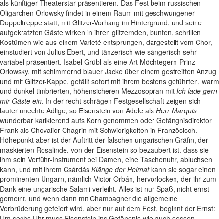
als künftiger Theaterstar präsentieren. Das Fest beim russischen
Oligarchen Orlowsky findet in einem Raum mit geschwungener
Doppeltreppe statt, mit Glitzer-Vorhang im Hintergrund, und seine
aufgekratzten Gäste wirken in ihren glitzernden, bunten, schrillen
Kostümen wie aus einem Varieté entsprungen, dargestellt vom Chor,
einstudiert von Julius Ebert, und tänzerisch wie sängerisch sehr
variabel präsentiert. Isabel Grübl als eine Art Möchtegern-Prinz
Orlowsky, mit schimmernd blauer Jacke über einem gestreiften Anzug
und mit Glitzer-Kappe, gefällt sofort mit ihrem bestens geführten, warm
und dunkel timbrierten, höhensicheren Mezzosopran mit
Ich lade gern
mir Gäste ein
. In der recht schrägen Festgesellschaft zeigen sich
lauter unechte Adlige, so Eisenstein von Adele als
Herr Marquis
wunderbar karikierend aufs Korn genommen oder Gefängnisdirektor
Frank als Chevalier Chagrin mit Schwierigkeiten in Französisch.
Höhepunkt aber ist der Auftritt der falschen ungarischen Gräfin, der
maskierten Rosalinde, von der Eisenstein so bezaubert ist, dass sie
ihm sein Verführ-Instrument bei Damen, eine Taschenuhr, abluchsen
kann, und mit ihrem Csárdás
Klänge der Heimat
kann sie sogar einen
prominenten Ungarn, nämlich Victor Orbán, hervorlocken, der ihr zum
Dank eine ungarische Salami verleiht. Alles ist nur Spaß, nicht ernst
gemeint, und wenn dann mit Champagner die allgemeine
Verbrüderung gefeiert wird, aber nur auf dem Fest, beginnt der Ernst:
Um sechs Uhr muss Eisenstein ins Gefängnis wie auch dessen