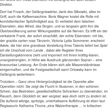
Direktor.
Dort hat Frosch, der Gefängniswärter, dank des Slibowitz, alles im
Griff, auch die Kaffeemaschine. Boris Wagner kostet die Rolle mit
komödiantischer Spitzfindigkeit aus. Er verbietet dem falschen
Eisenstein, also Alfred, das Singen, und so langsam geht ihm die
Überbevölkerung seiner Wirkungsstätte auf die Nerven: Es trifft ein der
verkaterte Frank, der sofort einschläft, der echte Eisenstein; mit Ida,
der graziös zarten rosa Tänzerin, Victoria Lydia Sommerer, erscheint
Adele, die hier eine grandiose Vorstellung ihres Talents liefert bei
Spiel
ich die Unschuld vom Lande
, dabei alle Register ihres
Darstellungskönnens zieht und imponiert mit ihrem kräftig-klaren,
unangestrengten, in Höhe wie Ausdruck glänzenden Sopran – eine
bravouröse Leistung. Am Ende klären sich alle Missverständnisse
einigermaßen, und die Festgesellschaft samt Orlowsky kann im
Gefängnis weiterfeiern.
Trotzdem – Ganz ohne Hintergründigkeit ist die Operette aller
Operetten nicht: Sie zeigt die Flucht in Illusionen, in den schönen
Schein, das Bestreben, gesellschaftliche Schranken zu überwinden, im
Rausch, denn
Glücklich ist, wer vergisst, was doch nicht zu ändern ist
.
Die äußerst witzige, spritzige, unterhaltsame Aufführung ist eben laut
Regisseurin Katharina Thoma „eine Walzertherapie … in kritischen