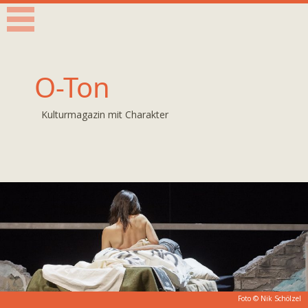
O-Ton
Kulturmagazin mit Charakter
Foto ©
Nik Schölzel