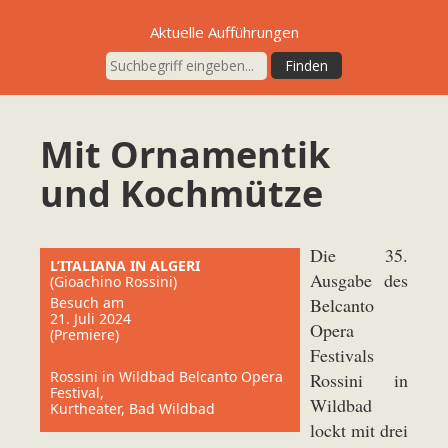
Aktuelle Aufführungen
Mit Ornamentik
und Kochmütze
Die 35.
L’ITALIANA IN ALGERI
Ausgabe des
(Gioachino Rossini)
Besuch am
Belcanto
21. Juli 2024
Opera
(Premiere)
Festivals
Rossini in Wildbad Belcanto Opera
Rossini in
Festival,
Wildbad
Kurtheater, Bad Wildbad
lockt mit drei