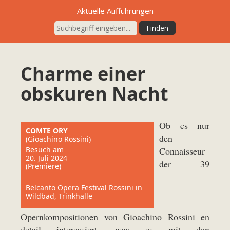
Aktuelle Aufführungen
Charme einer
obskuren Nacht
Ob es nur
COMTE ORY
den
(Gioachino Rossini)
Besuch am
Connaisseur
20. Juli 2024
der 39
(Premiere)
Belcanto Opera Festival Rossini in
Wildbad, Trinkhalle
Opernkompositionen von Gioachino Rossini en
detail interessiert, was es mit den