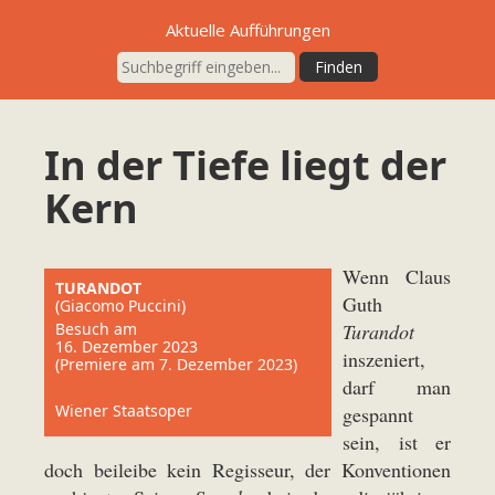
Aktuelle Aufführungen
In der Tiefe liegt der
Kern
Wenn Claus
TURANDOT
Guth
(Giacomo Puccini)
Besuch am
Turandot
16. Dezember 2023
inszeniert,
(Premiere am 7. Dezember 2023)
darf man
Wiener Staatsoper
gespannt
sein, ist er
doch beileibe kein Regisseur, der Konventionen