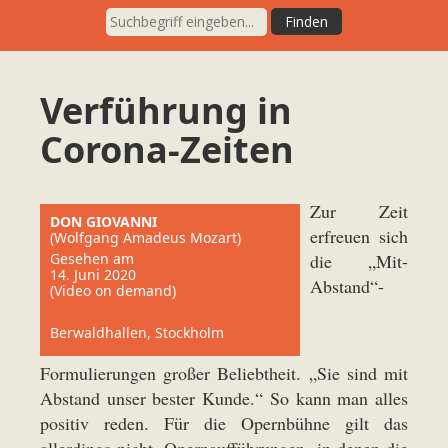
Verführung in
Corona-Zeiten
Zur Zeit
DON GIOVANNI
erfreuen sich
(Wolfgang Amadeus Mozart)
Gesehen am
die „Mit-
14. Juni 2020
Abstand“-
(Video on demand)
Berwaldhallen, Stockholm
Formulierungen großer Beliebtheit. „Sie sind mit
Abstand unser bester Kunde.“ So kann man alles
positiv reden. Für die Opernbühne gilt das
allerdings nicht. Opernaufführungen, in denen die