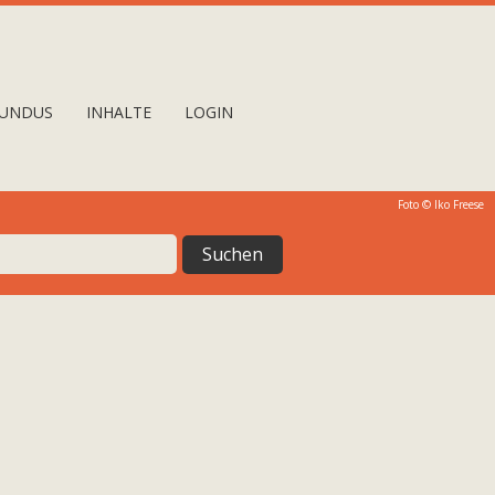
UNDUS
INHALTE
LOGIN
Foto ©
Iko Freese