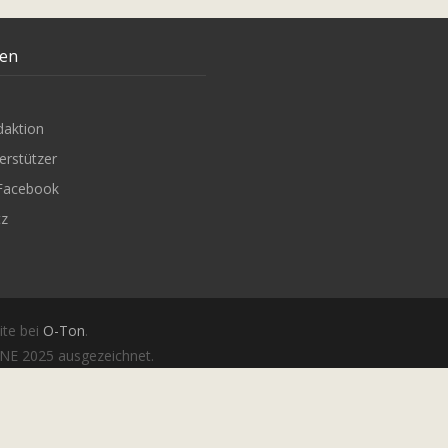
ten
daktion
erstützer
Facebook
tz
ite bei
O-Ton
.
E 2025 ausgezeichnet.