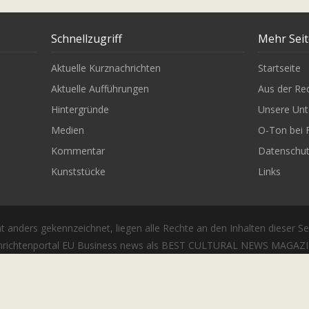
Schnellzugriff
Mehr Sei
Aktuelle Kurznachrichten
Startseite
Aktuelle Aufführungen
Aus der Re
Hintergründe
Unsere Unt
Medien
O-Ton bei 
Kommentar
Datenschu
Kunststücke
Links
t anders gekennzeichnet, liegen alle Rechte an den Inhalten dieser Se
richtenportal EU Business news als BEST CULTURAL NEWS MAGAZIN