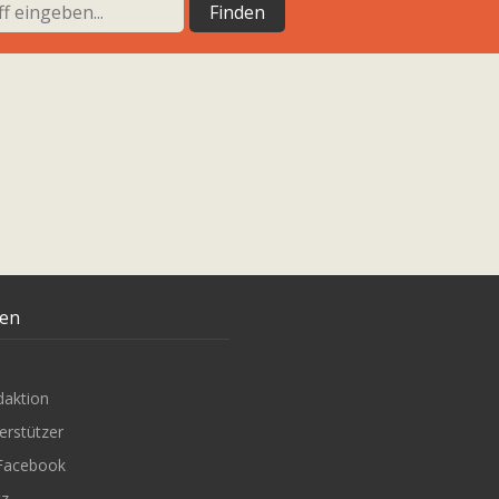
ten
daktion
erstützer
Facebook
tz