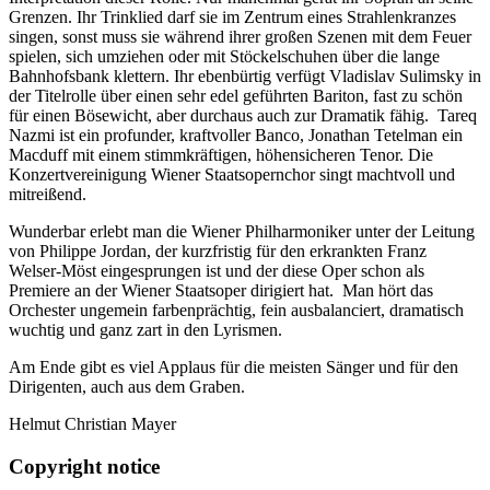
Grenzen. Ihr Trinklied darf sie im Zentrum eines Strahlenkranzes
singen, sonst muss sie während ihrer großen Szenen mit dem Feuer
spielen, sich umziehen oder mit Stöckelschuhen über die lange
Bahnhofsbank klettern. Ihr ebenbürtig verfügt Vladislav Sulimsky in
der Titelrolle über einen sehr edel geführten Bariton, fast zu schön
für einen Bösewicht, aber durchaus auch zur Dramatik fähig. Tareq
Nazmi ist ein profunder, kraftvoller Banco, Jonathan Tetelman ein
Macduff mit einem stimmkräftigen, höhensicheren Tenor. Die
Konzertvereinigung Wiener Staatsopernchor singt machtvoll und
mitreißend.
Wunderbar erlebt man die Wiener Philharmoniker unter der Leitung
von Philippe Jordan, der kurzfristig für den erkrankten Franz
Welser-Möst eingesprungen ist und der diese Oper schon als
Premiere an der Wiener Staatsoper dirigiert hat. Man hört das
Orchester ungemein farbenprächtig, fein ausbalanciert, dramatisch
wuchtig und ganz zart in den Lyrismen.
Am Ende gibt es viel Applaus für die meisten Sänger und für den
Dirigenten, auch aus dem Graben.
Helmut Christian Mayer
Copyright notice