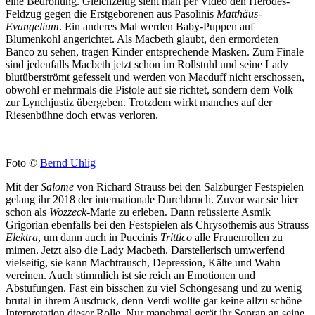
eine Bedrohung. Gleichzeitig sieht man per Video den Herodes-
Feldzug gegen die Erstgeborenen aus Pasolinis
Matthäus-
Evangelium
. Ein anderes Mal werden Baby-Puppen auf
Blumenkohl angerichtet. Als Macbeth glaubt, den ermordeten
Banco zu sehen, tragen Kinder entsprechende Masken. Zum Finale
sind jedenfalls Macbeth jetzt schon im Rollstuhl und seine Lady
blutüberströmt gefesselt und werden von Macduff nicht erschossen,
obwohl er mehrmals die Pistole auf sie richtet, sondern dem Volk
zur Lynchjustiz übergeben. Trotzdem wirkt manches auf der
Riesenbühne doch etwas verloren.
Foto ©
Bernd Uhlig
Mit der
Salome
von Richard Strauss bei den Salzburger Festspielen
gelang ihr 2018 der internationale Durchbruch. Zuvor war sie hier
schon als
Wozzeck
-Marie zu erleben. Dann reüssierte Asmik
Grigorian ebenfalls bei den Festspielen als Chrysothemis aus Strauss
Elektra
, um dann auch in Puccinis
Trittico
alle Frauenrollen zu
mimen. Jetzt also die Lady Macbeth. Darstellerisch umwerfend
vielseitig, sie kann Machtrausch, Depression, Kälte und Wahn
vereinen. Auch stimmlich ist sie reich an Emotionen und
Abstufungen. Fast ein bisschen zu viel Schöngesang und zu wenig
brutal in ihrem Ausdruck, denn Verdi wollte gar keine allzu schöne
Interpretation dieser Rolle. Nur manchmal gerät ihr Sopran an seine