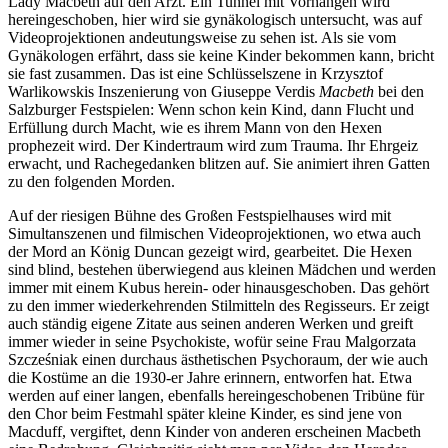
Lady Macbeth auf den Arzt. Ein Tunnel mit Vorhängen wird
hereingeschoben, hier wird sie gynäkologisch untersucht, was auf
Videoprojektionen andeutungsweise zu sehen ist. Als sie vom
Gynäkologen erfährt, dass sie keine Kinder bekommen kann, bricht
sie fast zusammen. Das ist eine Schlüsselszene in Krzysztof
Warlikowskis Inszenierung von Giuseppe Verdis
Macbeth
bei den
Salzburger Festspielen: Wenn schon kein Kind, dann Flucht und
Erfüllung durch Macht, wie es ihrem Mann von den Hexen
prophezeit wird. Der Kindertraum wird zum Trauma. Ihr Ehrgeiz
erwacht, und Rachegedanken blitzen auf. Sie animiert ihren Gatten
zu den folgenden Morden.
Auf der riesigen Bühne des Großen Festspielhauses wird mit
Simultanszenen und filmischen Videoprojektionen, wo etwa auch
der Mord an König Duncan gezeigt wird, gearbeitet. Die Hexen
sind blind, bestehen überwiegend aus kleinen Mädchen und werden
immer mit einem Kubus herein- oder hinausgeschoben. Das gehört
zu den immer wiederkehrenden Stilmitteln des Regisseurs. Er zeigt
auch ständig eigene Zitate aus seinen anderen Werken und greift
immer wieder in seine Psychokiste, wofür seine Frau Malgorzata
Szcześniak einen durchaus ästhetischen Psychoraum, der wie auch
die Kostüme an die 1930-er Jahre erinnern, entworfen hat. Etwa
werden auf einer langen, ebenfalls hereingeschobenen Tribüne für
den Chor beim Festmahl später kleine Kinder, es sind jene von
Macduff, vergiftet, denn Kinder von anderen erscheinen Macbeth