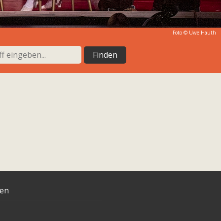
Foto © Uwe Hauth
ten