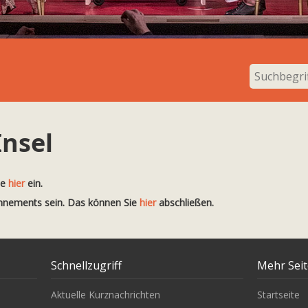
nsel
te
hier
ein.
onnements sein. Das können Sie
hier
abschließen.
Schnellzugriff
Mehr Sei
Aktuelle Kurznachrichten
Startseite