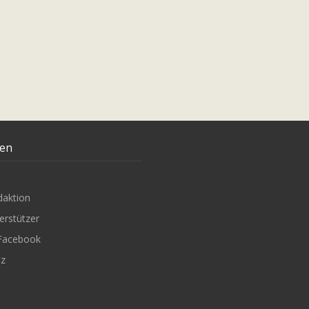
ten
daktion
erstützer
Facebook
tz