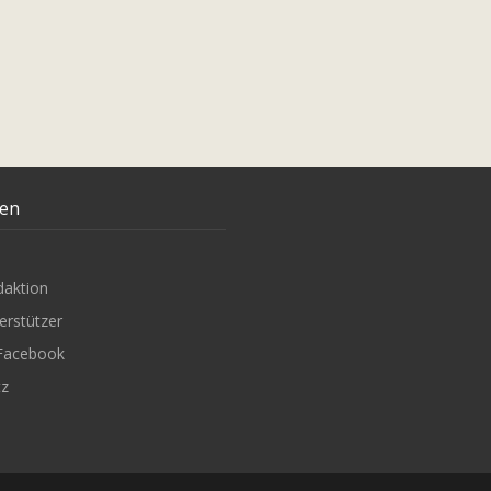
ten
daktion
erstützer
Facebook
tz