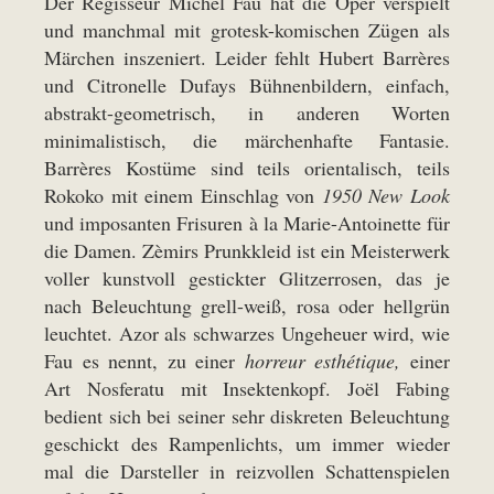
Der Regisseur Michel Fau hat die Oper verspielt
und manchmal mit grotesk-komischen Zügen als
Märchen inszeniert. Leider fehlt Hubert Barrères
und Citronelle Dufays Bühnenbildern, einfach,
abstrakt-geometrisch, in anderen Worten
minimalistisch, die märchenhafte Fantasie.
Barrères Kostüme sind teils orientalisch, teils
Rokoko mit einem Einschlag von
1950 New Look
und imposanten Frisuren à la Marie-Antoinette für
die Damen. Zèmirs Prunkkleid ist ein Meisterwerk
voller kunstvoll gestickter Glitzerrosen, das je
nach Beleuchtung grell-weiß, rosa oder hellgrün
leuchtet. Azor als schwarzes Ungeheuer wird, wie
Fau es nennt, zu einer
horreur esthétique,
einer
Art Nosferatu mit Insektenkopf. Joël Fabing
bedient sich bei seiner sehr diskreten Beleuchtung
geschickt des Rampenlichts, um immer wieder
mal die Darsteller in reizvollen Schattenspielen