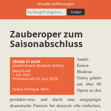
Aktuelle Aufführungen
Zauberoper zum
Saisonabschluss
André-
ZÉMIRE ET AZOR
Ernest-
(André-Ernest-Modeste Grétry)
Besuch am
Modeste
1. Juli 2023
Grétry gehört
(Premiere am 23. Juni 2023)
mit über 60
Opéra Comique, Paris
Opern zu den
produktivsten, und durch eine ausgeprägte
dramatische Fantasie bei dennoch sehr einfachen,