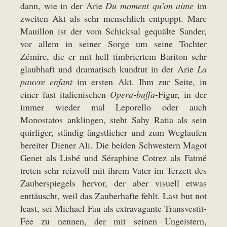
dann, wie in der Arie
Du moment qu’on aime
im
zweiten Akt als sehr menschlich entpuppt. Marc
Mauillon ist der vom Schicksal gequälte Sander,
vor allem in seiner Sorge um seine Tochter
Zémire, die er mit hell timbriertem Bariton sehr
glaubhaft und dramatisch kundtut in der Arie
La
pauvre enfant
im ersten Akt. Ihm zur Seite, in
einer fast italienischen
Opera-buffa
-Figur, in der
immer wieder mal Leporello oder auch
Monostatos anklingen, steht Sahy Ratia als sein
quirliger, ständig ängstlicher und zum Weglaufen
bereiter Diener Ali. Die beiden Schwestern Magot
Genet als Lisbé und Séraphine Cotrez als Fatmé
treten sehr reizvoll mit ihrem Vater im Terzett des
Zauberspiegels hervor, der aber visuell etwas
enttäuscht, weil das Zauberhafte fehlt. Last but not
least, sei Michael Fau als extravagante Transvestit-
Fee zu nennen, der mit seinen Ungeistern,