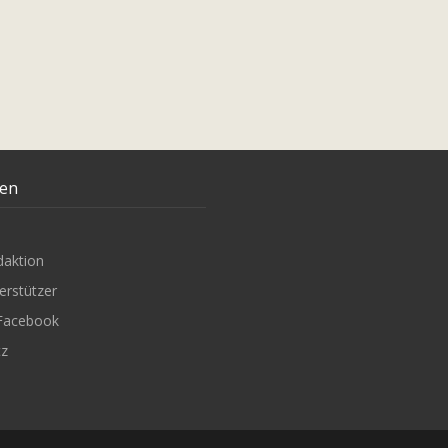
ten
daktion
erstützer
Facebook
tz