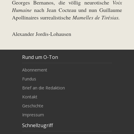
Georges Bernanos, die völlig neurotische
Voix
Humaine
nach Jean Cocteau und nun Guillaume
Apollinaires surrealistische
Mamelles de Tirésias.
Alexander Jordis-Lohausen
Rund um O-Ton
Abonnement
Fundus
Brief an die Redaktion
Kontakt
Geschichte
Impressum
Schnellzugriff