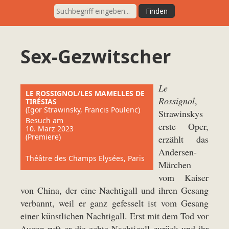
Sex-Gezwitscher
Le
LE ROSSIGNOL/LES MAMELLES DE
Rossignol
,
TIRÉSIAS
(Igor Strawinsky, Francis Poulenc)
Strawinskys
Besuch am
erste Oper,
10. März 2023
(Premiere)
erzählt das
Andersen-
Théâtre des Champs Elysées, Paris
Märchen
vom Kaiser
von China, der eine Nachtigall und ihren Gesang
verbannt, weil er ganz gefesselt ist vom Gesang
einer künstlichen Nachtigall. Erst mit dem Tod vor
Augen ruft er die echte Nachtigall zurück und ihr