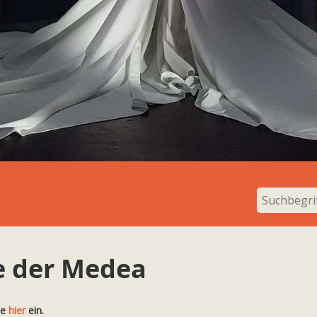
e der Medea
te
hier
ein.