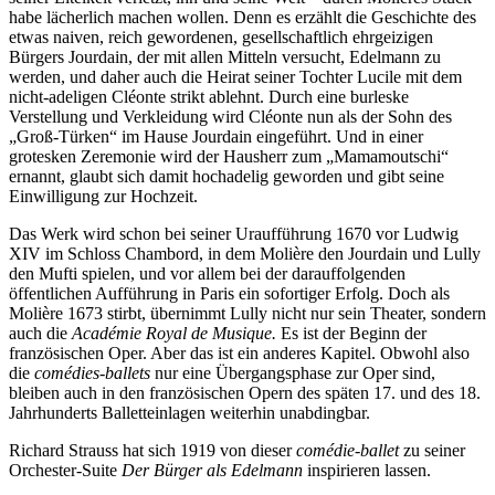
habe lächerlich machen wollen. Denn es erzählt die Geschichte des
etwas naiven, reich gewordenen, gesellschaftlich ehrgeizigen
Bürgers Jourdain, der mit allen Mitteln versucht, Edelmann zu
werden, und daher auch die Heirat seiner Tochter Lucile mit dem
nicht-adeligen Cléonte strikt ablehnt. Durch eine burleske
Verstellung und Verkleidung wird Cléonte nun als der Sohn des
„Groß-Türken“ im Hause Jourdain eingeführt. Und in einer
grotesken Zeremonie wird der Hausherr zum „Mamamoutschi“
ernannt, glaubt sich damit hochadelig geworden und gibt seine
Einwilligung zur Hochzeit.
Das Werk wird schon bei seiner Uraufführung 1670 vor Ludwig
XIV im Schloss Chambord, in dem Molière den Jourdain und Lully
den Mufti spielen, und vor allem bei der darauffolgenden
öffentlichen Aufführung in Paris ein sofortiger Erfolg. Doch als
Molière 1673 stirbt, übernimmt Lully nicht nur sein Theater, sondern
auch die
Académie Royal de Musique.
Es ist der Beginn der
französischen Oper. Aber das ist ein anderes Kapitel. Obwohl also
die
comédies-ballets
nur eine Übergangsphase zur Oper sind,
bleiben auch in den französischen Opern des späten 17. und des 18.
Jahrhunderts Balletteinlagen weiterhin unabdingbar.
Richard Strauss hat sich 1919 von dieser
comédie-ballet
zu seiner
Orchester-Suite
Der Bürger als Edelmann
inspirieren lassen.