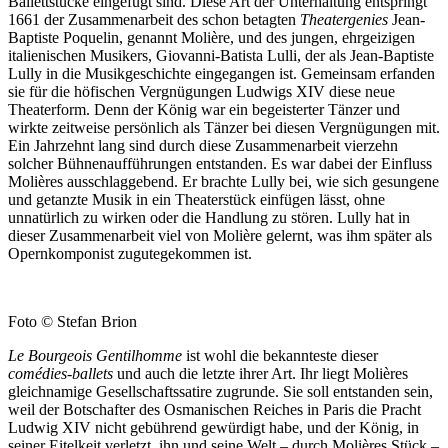
Ballettstücke eingefügt sind. Diese Art der Unterhaltung entspringt
1661 der Zusammenarbeit des schon betagten
Theatergenies
Jean-
Baptiste Poquelin, genannt Molière, und des jungen, ehrgeizigen
italienischen Musikers, Giovanni-Batista Lulli, der als Jean-Baptiste
Lully in die Musikgeschichte eingegangen ist. Gemeinsam erfanden
sie für die höfischen Vergnügungen Ludwigs XIV diese neue
Theaterform. Denn der König war ein begeisterter Tänzer und
wirkte zeitweise persönlich als Tänzer bei diesen Vergnügungen mit.
Ein Jahrzehnt lang sind durch diese Zusammenarbeit vierzehn
solcher Bühnenaufführungen entstanden. Es war dabei der Einfluss
Molières ausschlaggebend. Er brachte Lully bei, wie sich gesungene
und getanzte Musik in ein Theaterstück einfügen lässt, ohne
unnatürlich zu wirken oder die Handlung zu stören. Lully hat in
dieser Zusammenarbeit viel von Molière gelernt, was ihm später als
Opernkomponist zugutegekommen ist.
Foto © Stefan Brion
Le Bourgeois Gentilhomme
ist wohl die bekannteste dieser
comédies-ballets
und auch die letzte ihrer Art. Ihr liegt Molières
gleichnamige Gesellschaftssatire zugrunde. Sie soll entstanden sein,
weil der Botschafter des Osmanischen Reiches in Paris die Pracht
Ludwig XIV nicht gebührend gewürdigt habe, und der König, in
seiner Eitelkeit verletzt, ihn und seine Welt – durch Molières Stück –