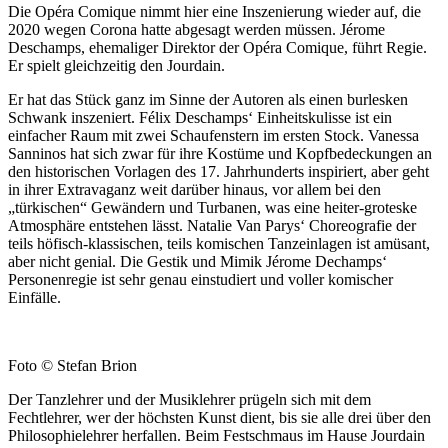
Die Opéra Comique nimmt hier eine Inszenierung wieder auf, die
2020 wegen Corona hatte abgesagt werden müssen. Jérome
Deschamps, ehemaliger Direktor der Opéra Comique, führt Regie.
Er spielt gleichzeitig den Jourdain.
Er hat das Stück ganz im Sinne der Autoren als einen burlesken
Schwank inszeniert. Félix Deschamps‘ Einheitskulisse ist ein
einfacher Raum mit zwei Schaufenstern im ersten Stock. Vanessa
Sanninos hat sich zwar für ihre Kostüme und Kopfbedeckungen an
den historischen Vorlagen des 17. Jahrhunderts inspiriert, aber geht
in ihrer Extravaganz weit darüber hinaus, vor allem bei den
„türkischen“ Gewändern und Turbanen, was eine heiter-groteske
Atmosphäre entstehen lässt. Natalie Van Parys‘ Choreografie der
teils höfisch-klassischen, teils komischen Tanzeinlagen ist amüsant,
aber nicht genial. Die Gestik und Mimik Jérome Dechamps‘
Personenregie ist sehr genau einstudiert und voller komischer
Einfälle.
Foto © Stefan Brion
Der Tanzlehrer und der Musiklehrer prügeln sich mit dem
Fechtlehrer, wer der höchsten Kunst dient, bis sie alle drei über den
Philosophielehrer herfallen. Beim Festschmaus im Hause Jourdain