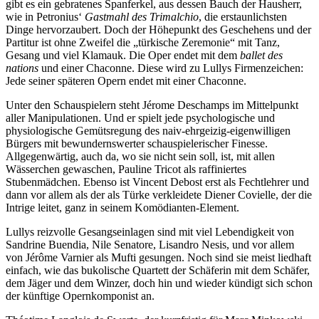
gibt es ein gebratenes Spanferkel, aus dessen Bauch der Hausherr,
wie in Petronius‘
Gastmahl des
Trimalchio
, die erstaunlichsten
Dinge hervorzaubert. Doch der Höhepunkt des Geschehens und der
Partitur ist ohne Zweifel die „türkische Zeremonie“ mit Tanz,
Gesang und viel Klamauk. Die Oper endet mit dem
ballet des
nations
und einer Chaconne. Diese wird zu Lullys Firmenzeichen:
Jede seiner späteren Opern endet mit einer Chaconne.
Unter den Schauspielern steht Jérome Deschamps im Mittelpunkt
aller Manipulationen. Und er spielt jede psychologische und
physiologische Gemütsregung des naiv-ehrgeizig-eigenwilligen
Bürgers mit bewundernswerter schauspielerischer Finesse.
Allgegenwärtig, auch da, wo sie nicht sein soll, ist, mit allen
Wässerchen gewaschen, Pauline Tricot als raffiniertes
Stubenmädchen. Ebenso ist Vincent Debost erst als Fechtlehrer und
dann vor allem als der als Türke verkleidete Diener Covielle, der die
Intrige leitet, ganz in seinem Komödianten-Element.
Lullys reizvolle Gesangseinlagen sind mit viel Lebendigkeit von
Sandrine Buendia, Nile Senatore, Lisandro Nesis, und vor allem
von Jérôme Varnier als Mufti gesungen. Noch sind sie meist liedhaft
einfach, wie das bukolische Quartett der Schäferin mit dem Schäfer,
dem Jäger und dem Winzer, doch hin und wieder kündigt sich schon
der künftige Opernkomponist an.