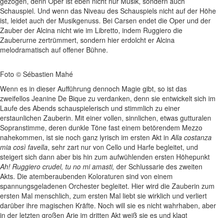
gezogen, denn Oper ist eben nicht nur Musik, sondern auch
Schauspiel. Und wenn das Niveau des Schauspiels nicht auf der Höhe
ist, leidet auch der Musikgenuss. Bei Carsen endet die Oper und der
Zauber der Alcina nicht wie im Libretto, indem Ruggiero die
Zauberurne zertrümmert, sondern hier erdolcht er Alcina
melodramatisch auf offener Bühne.
Foto © Sébastien Mahé
Wenn es in dieser Aufführung dennoch Magie gibt, so ist das
zweifellos Jeanine De Bique zu verdanken, denn sie entwickelt sich im
Laufe des Abends schauspielerisch und stimmlich zu einer
erstaunlichen Zauberin. Mit einer vollen, sinnlichen, etwas gutturalen
Sopranstimme, deren dunkle Töne fast einem betörendem Mezzo
nahekommen, ist sie noch ganz lyrisch im ersten Akt in
Alla costanza
mia così favella
, sehr zart nur von Cello und Harfe begleitet, und
steigert sich dann aber bis hin zum aufwühlenden ersten Höhepunkt
Ah! Ruggiero crudel, tu no mi amasti,
der Schlussarie des zweiten
Akts. Die atemberaubenden Koloraturen sind von einem
spannungsgeladenen Orchester begleitet. Hier wird die Zauberin zum
ersten Mal menschlich, zum ersten Mal liebt sie wirklich und verliert
darüber ihre magischen Kräfte. Noch will sie es nicht wahrhaben, aber
in der letzten großen Arie im dritten Akt weiß sie es und klagt