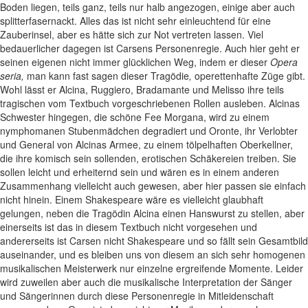
Boden liegen, teils ganz, teils nur halb angezogen, einige aber auch
splitterfasernackt. Alles das ist nicht sehr einleuchtend für eine
Zauberinsel, aber es hätte sich zur Not vertreten lassen. Viel
bedauerlicher dagegen ist Carsens Personenregie. Auch hier geht er
seinen eigenen nicht immer glücklichen Weg, indem er dieser
Opera
seria,
man kann fast sagen dieser Tragödie
,
operettenhafte Züge gibt.
Wohl lässt er Alcina, Ruggiero, Bradamante und Melisso ihre teils
tragischen vom Textbuch vorgeschriebenen Rollen ausleben. Alcinas
Schwester hingegen, die schöne Fee Morgana, wird zu einem
nymphomanen Stubenmädchen degradiert und Oronte, ihr Verlobter
und General von Alcinas Armee, zu einem tölpelhaften Oberkellner,
die ihre komisch sein sollenden, erotischen Schäkereien treiben. Sie
sollen leicht und erheiternd sein und wären es in einem anderen
Zusammenhang vielleicht auch gewesen, aber hier passen sie einfach
nicht hinein. Einem Shakespeare wäre es vielleicht glaubhaft
gelungen, neben die Tragödin Alcina einen Hanswurst zu stellen, aber
einerseits ist das in diesem Textbuch nicht vorgesehen und
andererseits ist Carsen nicht Shakespeare und so fällt sein Gesamtbild
auseinander, und es bleiben uns von diesem an sich sehr homogenen
musikalischen Meisterwerk nur einzelne ergreifende Momente. Leider
wird zuweilen aber auch die musikalische Interpretation der Sänger
und Sängerinnen durch diese Personenregie in Mitleidenschaft