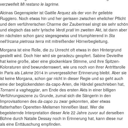
verzweifelt
Mi restano le lagrime.
Alcinas Gegenspieler ist Gaëlle Arquez als der von ihr geliebte
Ruggiero. Noch etwas hin und her gerissen zwischen ehelicher Pflicht
und dem verführerischen Charme der Zauberinsel singt sie sehr schön
und elegisch das sehr lyrische
Verdi prati
im zweiten Akt, ist dann aber
im nächsten schon ganz siegesgewiss und triumphierend in
Sta
nell’Ircana pietrosa terra
mit mitreißender Hörnerbegleitung.
Morgana ist eine Rolle, die zu Unrecht oft etwas in den Hintergrund
gestellt wird. Doch hier wird sie geradezu geopfert. Sabine Devieilhe
hat keine große, aber eine glockenklare Stimme, und ihre Spitzen-
Koloraturen sind bewundernswert, wie uns noch von ihrer Antrittsrolle
in Paris als
Lakme
2014 in unvergesslicher Erinnerung bleibt. Aber sie
ist keine Morgana, schon gar nicht in dieser Regie und so geht auch
eine der beglückendsten da-capo-Arien, die Händel geschrieben hat,
Tornami a vagheggiar
, am Ende des ersten Akts in einer billigen
Verführungsszene zu Grunde, zumal sich die Sängerin in den
Improvisationen des
da-capo
zu zwar gekonnten, aber etwas
flatterhaften Operetten-Melismen hinreißen lässt. Wer die
begeisternde Interpretation dieser Arie 22 Jahre zuvor auf derselben
Bühne durch Natalie Dessay noch in Erinnerung hat, kann diese nur
als eine Enttäuschung empfinden.