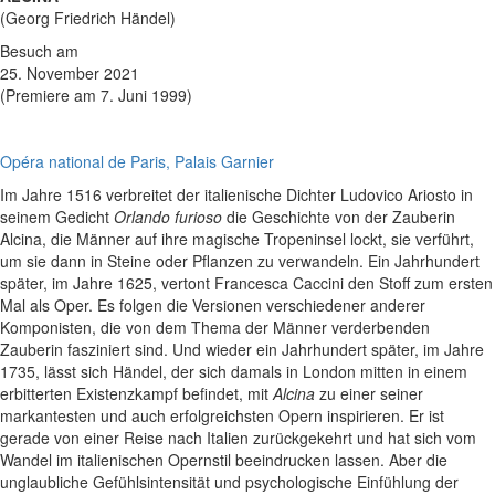
(Georg Friedrich Händel)
Besuch am
25. November 2021
(Premiere am 7. Juni 1999)
Opéra national de Paris, Palais Garnier
Im Jahre 1516 verbreitet der italienische Dichter Ludovico Ariosto in
seinem Gedicht
Orlando furioso
die Geschichte von der Zauberin
Alcina, die Männer auf ihre magische Tropeninsel lockt, sie verführt,
um sie dann in Steine oder Pflanzen zu verwandeln. Ein Jahrhundert
später, im Jahre 1625, vertont Francesca Caccini den Stoff zum ersten
Mal als Oper. Es folgen die Versionen verschiedener anderer
Komponisten, die von dem Thema der Männer verderbenden
Zauberin fasziniert sind. Und wieder ein Jahrhundert später, im Jahre
1735, lässt sich Händel, der sich damals in London mitten in einem
erbitterten Existenzkampf befindet, mit
Alcina
zu einer seiner
markantesten und auch erfolgreichsten Opern inspirieren. Er ist
gerade von einer Reise nach Italien zurückgekehrt und hat sich vom
Wandel im italienischen Opernstil beeindrucken lassen. Aber die
unglaubliche Gefühlsintensität und psychologische Einfühlung der