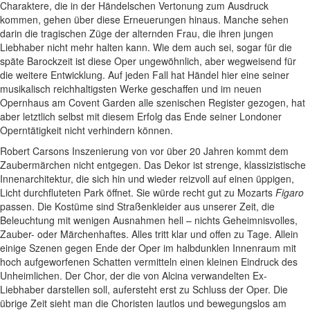
Charaktere, die in der Händelschen Vertonung zum Ausdruck
kommen, gehen über diese Erneuerungen hinaus. Manche sehen
darin die tragischen Züge der alternden Frau, die ihren jungen
Liebhaber nicht mehr halten kann. Wie dem auch sei, sogar für die
späte Barockzeit ist diese Oper ungewöhnlich, aber wegweisend für
die weitere Entwicklung. Auf jeden Fall hat Händel hier eine seiner
musikalisch reichhaltigsten Werke geschaffen und im neuen
Opernhaus am Covent Garden alle szenischen Register gezogen, hat
aber letztlich selbst mit diesem Erfolg das Ende seiner Londoner
Operntätigkeit nicht verhindern können.
Robert Carsons Inszenierung von vor über 20 Jahren kommt dem
Zaubermärchen nicht entgegen. Das Dekor ist strenge, klassizistische
Innenarchitektur, die sich hin und wieder reizvoll auf einen üppigen,
Licht durchfluteten Park öffnet. Sie würde recht gut zu Mozarts
Figaro
passen. Die Kostüme sind Straßenkleider aus unserer Zeit, die
Beleuchtung mit wenigen Ausnahmen hell – nichts Geheimnisvolles,
Zauber- oder Märchenhaftes. Alles tritt klar und offen zu Tage. Allein
einige Szenen gegen Ende der Oper im halbdunklen Innenraum mit
hoch aufgeworfenen Schatten vermitteln einen kleinen Eindruck des
Unheimlichen. Der Chor, der die von Alcina verwandelten Ex-
Liebhaber darstellen soll, aufersteht erst zu Schluss der Oper. Die
übrige Zeit sieht man die Choristen lautlos und bewegungslos am