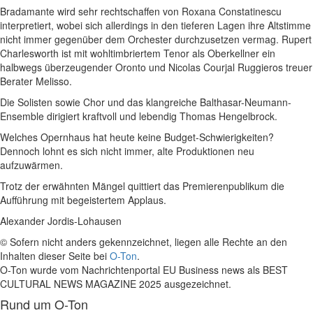
Bradamante wird sehr rechtschaffen von Roxana Constatinescu
interpretiert, wobei sich allerdings in den tieferen Lagen ihre Altstimme
nicht immer gegenüber dem Orchester durchzusetzen vermag. Rupert
Charlesworth ist mit wohltimbriertem Tenor als Oberkellner ein
halbwegs überzeugender Oronto und Nicolas Courjal Ruggieros treuer
Berater Melisso.
Die Solisten sowie Chor und das klangreiche Balthasar-Neumann-
Ensemble dirigiert kraftvoll und lebendig Thomas Hengelbrock.
Welches Opernhaus hat heute keine Budget-Schwierigkeiten?
Dennoch lohnt es sich nicht immer, alte Produktionen neu
aufzuwärmen.
Trotz der erwähnten Mängel quittiert das Premierenpublikum die
Aufführung mit begeistertem Applaus.
Alexander Jordis-Lohausen
© Sofern nicht anders gekennzeichnet, liegen alle Rechte an den
Inhalten dieser Seite bei
O-Ton
.
O-Ton wurde vom Nachrichtenportal EU Business news als BEST
CULTURAL NEWS MAGAZINE 2025 ausgezeichnet.
Rund um O-Ton