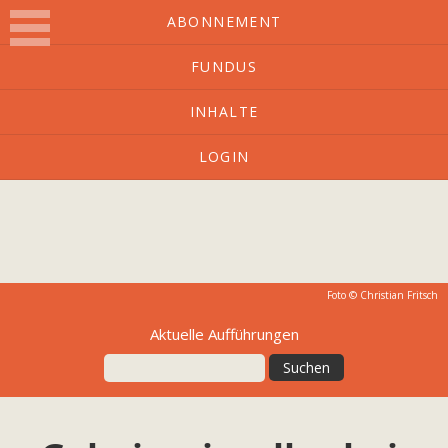
ABONNEMENT
FUNDUS
O-Ton
INHALTE
LOGIN
Kulturmagazin mit Charakter
Foto © Christian Fritsch
Aktuelle Aufführungen