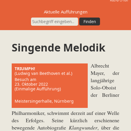
Foto © O-Ton
Aktuelle Aufführungen
Singende Melodik
Albrecht
TRIUMPH!
Mayer, der
(Ludwig van Beethoven et al.)
Besuch am
langjährige
23. Oktober 2022
Solo-Oboist
(Einmalige Aufführung)
der Berliner
Meistersingerhalle, Nürnberg
Philharmoniker, schwimmt derzeit auf einer Welle
des Erfolges. Seine kürzlich erschienene
bewegende Autobiografie
Klangwunder
,
über die