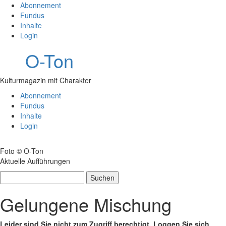
Abonnement
Fundus
Inhalte
Login
O-Ton
Kulturmagazin mit Charakter
Abonnement
Fundus
Inhalte
Login
Foto © O-Ton
Aktuelle Aufführungen
Suchen
nach:
Gelungene Mischung
Leider sind Sie nicht zum Zugriff berechtigt. Loggen Sie sich