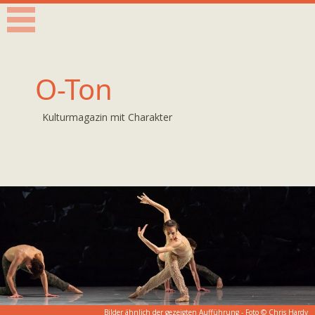
O-Ton
Kulturmagazin mit Charakter
Bilder ähnlich der gezeigten Aufführung - Foto © Chris Hardy