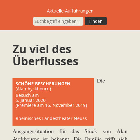
Aktuelle Aufführungen
Zu viel des
Überflusses
Die
SCHÖNE BESCHERUNGEN
(Alan Ayckbourn)
Besuch am
5. Januar 2020
(Premiere am 16. November 2019)
Rheinisches Landestheater Neuss
Ausgangssituation für das Stück von Alan
Ayckbourne ist bekannt. Die Familie trifft sich