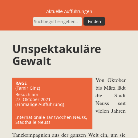
Aktuelle Aufführungen
Unspektakuläre
Gewalt
Von Oktober
RAGE
bis März lädt
(Tamir Ginz)
Besuch am
die Stadt
27. Oktober 2021
Neuss seit
(Einmalige Aufführung)
vielen Jahren
Internationale Tanzwochen Neuss,
Stadthalle Neuss
Tanzkompagnien aus der ganzen Welt ein, um sie