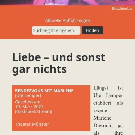
Bildschirmfoto
Aktuelle Aufführungen
Liebe – und sonst
gar nichts
Längst ist
RENDEZVOUS MIT MARLENE
Ute Lemper
(Ute Lemper)
Gesehen am
etabliert als
19. März 2021
zweite
(Gastspiel/Stream)
Marlene
Theater Münster
Dietrich, ja,
als ihre