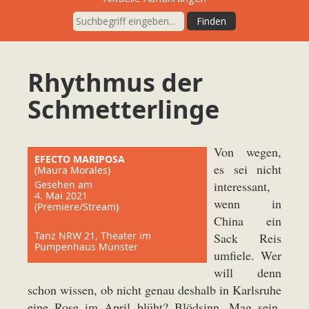
Rhythmus der
Schmetterlinge
Von wegen,
EFECTO MARIPOSA
es sei nicht
(Maura Morales)
Gesehen am
interessant,
4. Mai 2021
wenn in
(Premiere/Stream)
China ein
Tanz NRW 21, Theater im
Sack Reis
Pumpenhaus Münster
umfiele. Wer
will denn
schon wissen, ob nicht genau deshalb in Karlsruhe
eine Rose im April blüht? Blödsinn. Mag sein.