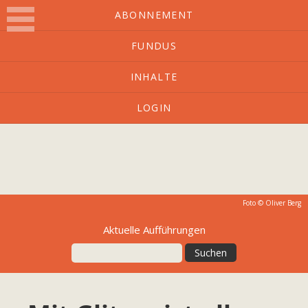
ABONNEMENT
FUNDUS
O-Ton
INHALTE
LOGIN
Kulturmagazin mit Charakter
Foto ©
Oliver Berg
Aktuelle Aufführungen