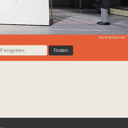
Foto © Wilfried Hösl