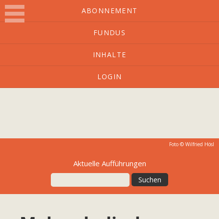
ABONNEMENT
FUNDUS
O-Ton
INHALTE
LOGIN
Kulturmagazin mit Charakter
Foto © Wilfried Hösl
Aktuelle Aufführungen