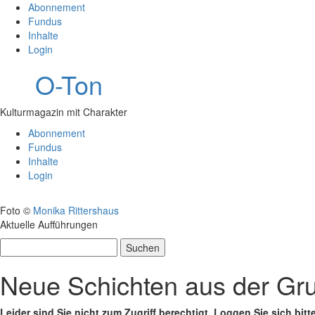
Abonnement
Fundus
Inhalte
Login
O-Ton
Kulturmagazin mit Charakter
Abonnement
Fundus
Inhalte
Login
Foto ©
Monika Rittershaus
Aktuelle Aufführungen
Suchen
nach:
Neue Schichten aus der Gru
Leider sind Sie nicht zum Zugriff berechtigt. Loggen Sie sich bitt