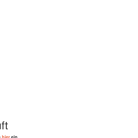
ft
e
hier
ein.