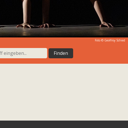
Foto ©
Geoffroy Schied