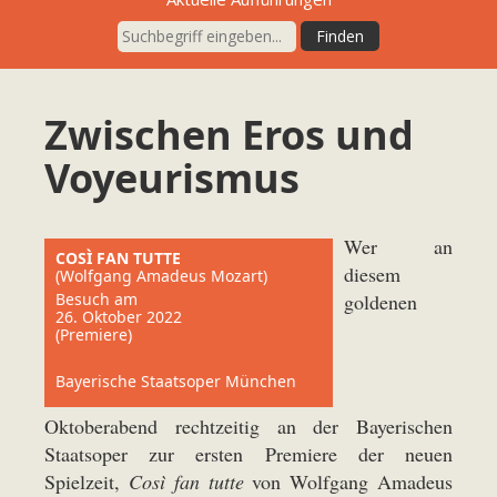
Zwischen Eros und
Voyeurismus
Wer an
COSÌ FAN TUTTE
diesem
(Wolfgang Amadeus Mozart)
Besuch am
goldenen
26. Oktober 2022
(Premiere)
Bayerische Staatsoper München
Oktoberabend rechtzeitig an der Bayerischen
Staatsoper zur ersten Premiere der neuen
Spielzeit,
Così fan tutte
von Wolfgang Amadeus