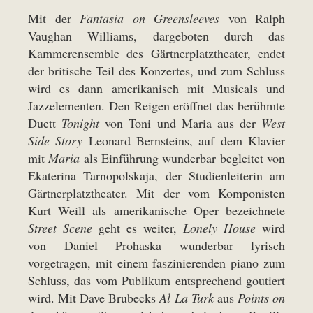
Mit der
Fantasia on Greensleeves
von Ralph
Vaughan Williams, dargeboten durch das
Kammerensemble des Gärtnerplatztheater, endet
der britische Teil des Konzertes, und zum Schluss
wird es dann amerikanisch mit Musicals und
Jazzelementen. Den Reigen eröffnet das berühmte
Duett
Tonight
von Toni und Maria aus der
West
Side Story
Leonard Bernsteins, auf dem Klavier
mit
Maria
als Einführung wunderbar begleitet von
Ekaterina Tarnopolskaja, der Studienleiterin am
Gärtnerplatztheater. Mit der vom Komponisten
Kurt Weill als amerikanische Oper bezeichnete
Street Scene
geht es weiter,
Lonely House
wird
von Daniel Prohaska wunderbar lyrisch
vorgetragen, mit einem faszinierenden piano zum
Schluss, das vom Publikum entsprechend goutiert
wird. Mit Dave Brubecks
Al La Turk
aus
Points on