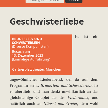
Geschwisterliebe
Es ist ein
BRÜDERLEIN UND
SCHWESTERLEIN
(Diverse Komponisten)
Besuch am
13. Dezember 2023
(Einmalige Aufführung)
Gärtnerplatztheater, München
ungewöhnlicher Liederabend, der da auf dem
Programm steht.
Brüderlein und Schwesterlein
ist
er übertitelt, und man denkt unwillkürlich an das
gleichnamige Couplet aus der
Fledermaus
, und
natürlich auch an
Hänsel und Gretel
, dem wohl