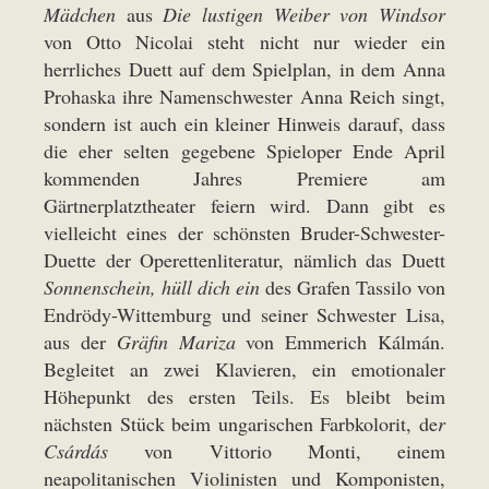
Mädchen
aus
Die lustigen Weiber von Windsor
von Otto Nicolai steht nicht nur wieder ein
herrliches Duett auf dem Spielplan, in dem Anna
Prohaska ihre Namenschwester Anna Reich singt,
sondern ist auch ein kleiner Hinweis darauf, dass
die eher selten gegebene Spieloper Ende April
kommenden Jahres Premiere am
Gärtnerplatztheater feiern wird. Dann gibt es
vielleicht eines der schönsten Bruder-Schwester-
Duette der Operettenliteratur, nämlich das Duett
Sonnenschein, hüll dich ein
des Grafen Tassilo von
Endrödy-Wittemburg und seiner Schwester Lisa,
aus der
Gräfin Mariza
von Emmerich Kálmán.
Begleitet an zwei Klavieren, ein emotionaler
Höhepunkt des ersten Teils. Es bleibt beim
nächsten Stück beim ungarischen Farbkolorit, de
r
Csárdás
von Vittorio Monti, einem
neapolitanischen Violinisten und Komponisten,