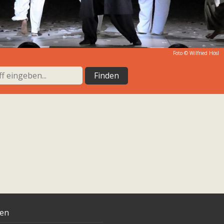
Foto © Wilfried Hösl
ten