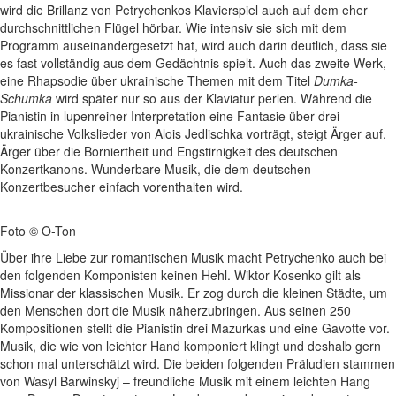
wird die Brillanz von Petrychenkos Klavierspiel auch auf dem eher
durchschnittlichen Flügel hörbar. Wie intensiv sie sich mit dem
Programm auseinandergesetzt hat, wird auch darin deutlich, dass sie
es fast vollständig aus dem Gedächtnis spielt. Auch das zweite Werk,
eine Rhapsodie über ukrainische Themen mit dem Titel
Dumka-
Schumka
wird später nur so aus der Klaviatur perlen. Während die
Pianistin in lupenreiner Interpretation eine Fantasie über drei
ukrainische Volkslieder von Alois Jedlischka vorträgt, steigt Ärger auf.
Ärger über die Borniertheit und Engstirnigkeit des deutschen
Konzertkanons. Wunderbare Musik, die dem deutschen
Konzertbesucher einfach vorenthalten wird.
Foto © O-Ton
Über ihre Liebe zur romantischen Musik macht Petrychenko auch bei
den folgenden Komponisten keinen Hehl. Wiktor Kosenko gilt als
Missionar der klassischen Musik. Er zog durch die kleinen Städte, um
den Menschen dort die Musik näherzubringen. Aus seinen 250
Kompositionen stellt die Pianistin drei Mazurkas und eine Gavotte vor.
Musik, die wie von leichter Hand komponiert klingt und deshalb gern
schon mal unterschätzt wird. Die beiden folgenden Präludien stammen
von Wasyl Barwinskyj – freundliche Musik mit einem leichten Hang