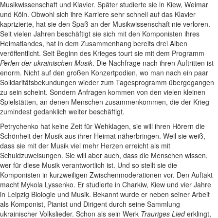
Musikwissenschaft und Klavier. Später studierte sie in Kiew, Weimar
und Köln. Obwohl sich ihre Karriere sehr schnell auf das Klavier
kaprizierte, hat sie den Spaß an der Musikwissenschaft nie verloren.
Seit vielen Jahren beschäftigt sie sich mit den Komponisten ihres
Heimatlandes, hat in dem Zusammenhang bereits drei Alben
veröffentlicht. Seit Beginn des Krieges tourt sie mit dem Programm
Perlen der ukrainischen Musik
. Die Nachfrage nach ihren Auftritten ist
enorm. Nicht auf den großen Konzertpodien, wo man nach ein paar
Solidaritätsbekundungen wieder zum Tagesprogramm übergegangen
zu sein scheint. Sondern Anfragen kommen von den vielen kleinen
Spielstätten, an denen Menschen zusammenkommen, die der Krieg
zumindest gedanklich weiter beschäftigt.
Petrychenko hat keine Zeit für Wehklagen, sie will ihren Hörern die
Schönheit der Musik aus ihrer Heimat näherbringen. Weil sie weiß,
dass sie mit der Musik viel mehr Herzen erreicht als mit
Schuldzuweisungen. Sie will aber auch, dass die Menschen wissen,
wer für diese Musik verantwortlich ist. Und so stellt sie die
Komponisten in kurzweiligen Zwischenmoderationen vor. Den Auftakt
macht Mykola Lyssenko. Er studierte in Charkiw, Kiew und vier Jahre
in Leipzig Biologie und Musik. Bekannt wurde er neben seiner Arbeit
als Komponist, Pianist und Dirigent durch seine Sammlung
ukrainischer Volkslieder. Schon als sein Werk
Trauriges Lied
erklingt,