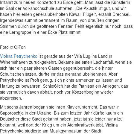
Irrfahrt zum neuen Konzertort zu Ende geht. Man lässt die Künstlerin
im Saal der Volkshochschule auftreten. „Die Akustik ist gut, und wir
haben hier einen generalüberholten Kawaii-Flügel“, erzählt Drechsel.
Irgendetwas summt permanent im Raum, von draußen dringen
Stimmen durch die geöffneten Fenster. Fehlt eigentlich nur noch, dass
eine Lerngruppe in einer Ecke Platz nimmt.
Foto © O-Ton
Violina Petrychenko
ist gerade aus der Villa Lug ins Land in
Wilhemshaven zurückgekehrt. Bekäme sie einen Lachanfall, wenn sie
sich hier ein paar älteren Gästen gegenübersieht, die hinter
Schultischen sitzen, dürfte ihr das niemand übelnehmen. Aber
Petrychenko ist Profi genug, sich nichts anmerken zu lassen und
Haltung zu bewahren. Schließlich hat die Pianistin ein Anliegen, das
sie vermutlich davon abhält, noch vor Konzertbeginn wieder
abzureisen.
Mit sechs Jahren begann sie ihren Klavierunterricht. Das war in
Saporoschje in der Ukraine. Bis zum letzten Jahr dürfte kaum ein
Deutscher diese Stadt gekannt haben, jetzt ist sie leider nur allzu
bekannt, weil dort der Krieg um ein Atomkraftwerk tobt. Violina
Petrychenko studierte am Musikgymnasium der Stadt