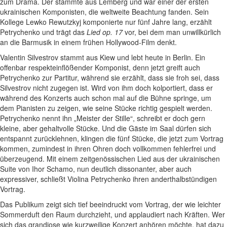
zum Drama. Der stammte aus Lemberg und war einer der ersten
ukrainischen Komponisten, die weltweite Beachtung fanden. Sein
Kollege Lewko Rewutzkyj komponierte nur fünf Jahre lang, erzählt
Petrychenko und trägt das
Lied op. 17
vor, bei dem man unwillkürlich
an die Barmusik in einem frühen Hollywood-Film denkt.
Valentin Silvestrov stammt aus Kiew und lebt heute in Berlin. Ein
offenbar respekteinflößender Komponist, denn jetzt greift auch
Petrychenko zur Partitur, während sie erzählt, dass sie froh sei, dass
Silvestrov nicht zugegen ist. Wird von ihm doch kolportiert, dass er
während des Konzerts auch schon mal auf die Bühne springe, um
dem Pianisten zu zeigen, wie seine Stücke richtig gespielt werden.
Petrychenko nennt ihn „Meister der Stille“, schreibt er doch gern
kleine, aber gehaltvolle Stücke. Und die Gäste im Saal dürfen sich
entspannt zurücklehnen, klingen die fünf Stücke, die jetzt zum Vortrag
kommen, zumindest in ihren Ohren doch vollkommen fehlerfrei und
überzeugend. Mit einem zeitgenössischen Lied aus der ukrainischen
Suite von Ihor Schamo, nun deutlich dissonanter, aber auch
expressiver, schließt Violina Petrychenko ihren anderthalbstündigen
Vortrag.
Das Publikum zeigt sich tief beeindruckt vom Vortrag, der wie leichter
Sommerduft den Raum durchzieht, und applaudiert nach Kräften. Wer
sich das grandiose wie kurzweilige Konzert anhören möchte, hat dazu