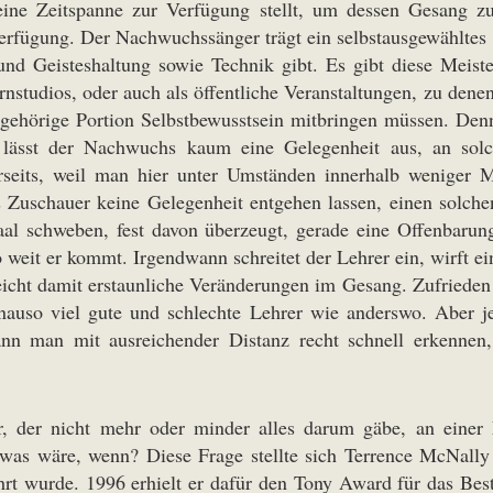
ne Zeitspanne zur Verfügung stellt, um dessen Gesang zu v
Verfügung. Der Nachwuchssänger trägt ein selbstausgewähltes 
und Geisteshaltung sowie Technik gibt. Es gibt diese Meiste
studios, oder auch als öffentliche Veranstaltungen, zu dene
e gehörige Portion Selbstbewusstsein mitbringen müssen. De
 lässt der Nachwuchs kaum eine Gelegenheit aus, an solc
seits, weil man hier unter Umständen innerhalb weniger 
 Zuschauer keine Gelegenheit entgehen lassen, einen solche
aal schweben, fest davon überzeugt, gerade eine Offenbarun
weit er kommt. Irgendwann schreitet der Lehrer ein, wirft ei
reicht damit erstaunliche Veränderungen im Gesang. Zufriede
genauso viel gute und schlechte Lehrer wie anderswo. Aber j
n man mit ausreichender Distanz recht schnell erkennen
, der nicht mehr oder minder alles darum gäbe, an einer 
was wäre, wenn? Diese Frage stellte sich Terrence McNally
rt wurde. 1996 erhielt er dafür den Tony Award für das Best