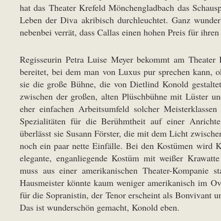
hat das Theater Krefeld Mönchengladbach das Schauspi
Leben der Diva akribisch durchleuchtet. Ganz wunderba
nebenbei verrät, dass Callas einen hohen Preis für ihren
Regisseurin Petra Luise Meyer bekommt am Theater 
bereitet, bei dem man von Luxus pur sprechen kann, o
sie die große Bühne, die von Dietlind Konold gestalte
zwischen der großen, alten Plüschbühne mit Lüster u
eher einfachen Arbeitsumfeld solcher Meisterklassen
Spezialitäten für die Berühmtheit auf einer Anricht
überlässt sie Susann Förster, die mit dem Licht zwische
noch ein paar nette Einfälle. Bei den Kostümen wird Ko
elegante, enganliegende Kostüm mit weißer Krawatte
muss aus einer amerikanischen Theater-Kompanie s
Hausmeister könnte kaum weniger amerikanisch im Ov
für die Sopranistin, der Tenor erscheint als Bonvivant 
Das ist wunderschön gemacht, Konold eben.