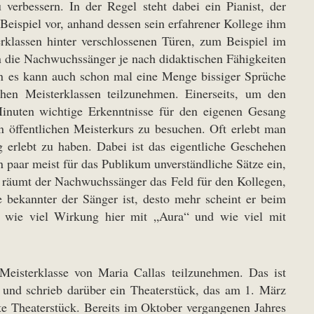
erbessern. In der Regel steht dabei ein Pianist, der
Beispiel vor, anhand dessen sein erfahrener Kollege ihm
rklassen hinter verschlossenen Türen, zum Beispiel im
n die Nachwuchssänger je nach didaktischen Fähigkeiten
nn es kann auch schon mal eine Menge bissiger Sprüche
hen Meisterklassen teilzunehmen. Einerseits, um den
Minuten wichtige Erkenntnisse für den eigenen Gesang
n öffentlichen Meisterkurs zu besuchen. Oft erlebt man
g erlebt zu haben. Dabei ist das eigentliche Geschehen
n paar meist für das Publikum unverständliche Sätze ein,
n räumt der Nachwuchssänger das Feld für den Kollegen,
e bekannter der Sänger ist, desto mehr scheint er beim
, wie viel Wirkung hier mit „Aura“ und wie viel mit
Meisterklasse von Maria Callas teilzunehmen. Das ist
 und schrieb darüber ein Theaterstück, das am 1. März
e Theaterstück. Bereits im Oktober vergangenen Jahres