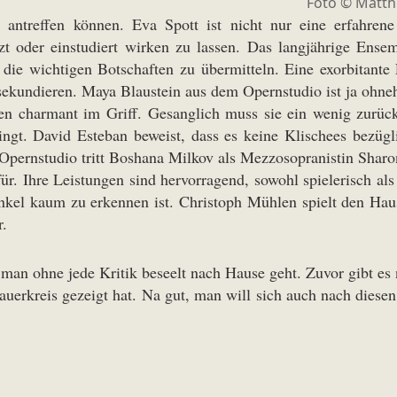
Foto © Matthi
antreffen können. Eva Spott ist nicht nur eine erfahren
zt oder einstudiert wirken zu lassen. Das langjährige Ensem
 die wichtigen Botschaften zu übermitteln. Eine exorbitante
zu sekundieren. Maya Blaustein aus dem Opernstudio ist ja ohne
n charmant im Griff. Gesanglich muss sie ein wenig zurücks
ngt. David Esteban beweist, dass es keine Klischees bezügli
m Opernstudio tritt Boshana Milkov als Mezzosopranistin Sharo
ür. Ihre Leistungen sind hervorragend, sowohl spielerisch al
nkel kaum zu erkennen ist. Christoph Mühlen spielt den Haus
r.
 man ohne jede Kritik beseelt nach Hause geht. Zuvor gibt es 
uerkreis gezeigt hat. Na gut, man will sich auch nach diese