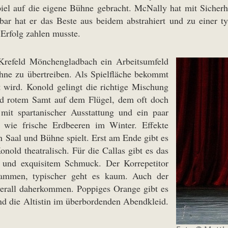
el auf die eigene Bühne gebracht. McNally hat mit Sicherhei
r hat er das Beste aus beidem abstrahiert und zu einer typ
 Erfolg zahlen musste.
Krefeld Mönchengladbach ein Arbeitsumfeld
hne zu übertreiben. Als Spielfläche bekommt
t wird. Konold gelingt die richtige Mischung
nd rotem Samt auf dem Flügel, dem oft doch
 mit spartanischer Ausstattung und ein paar
e wie frische Erdbeeren im Winter. Effekte
n Saal und Bühne spielt. Erst am Ende gibt es
nold theatralisch. Für die Callas gibt es das
 und exquisitem Schmuck. Der Korrepetitor
tammen, typischer geht es kaum. Auch der
erall daherkommen. Poppiges Orange gibt es
und die Altistin im überbordenden Abendkleid.