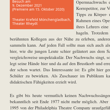
Besuch am
Opernnachwuchs ei
9. Dezember 2021
Korrepetitor, zur 
(Premiere am 15. Oktober 2020)
Tipps zu Körper- 
Theater Krefeld Mönchengladbach,
Rahmen eines Opern
Theater Rheydt
ihres Lehrers ein
hageln. Trotzdem
berühmten Kollegen aus der Nähe zu erleben, anderer
sammeln kann. Auf jeden Fall sollte man sich auch als
hier, wie die jungen Leute schier geläutert aus dem S
vergleichsweise unspektakulär. Der Nachwuchs singt, so 
legt seine Hände hier und da auf den Brustkorb und er
der schon wartet. Das Interessante ist: Es gibt hier 
Schüler zu bewirken. Als Zuschauer im Publikum kan
didaktischen Fähigkeiten erzielt wird.
Es gibt bis heute vermutlich keinen Nachwuchssänger
bekanntlich seit Ende 1977 nicht mehr möglich. Aber 
1995 von der Philadelphia Theatre Company uraufgefüh