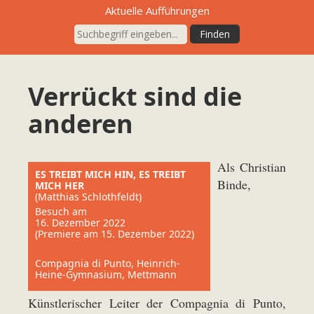
Aktuelle Aufführungen
Verrückt sind die
anderen
Als Christian
ES TREIBT MICH HIN, ES TREIBT
Binde,
MICH HER
(Matthias Schlothfeldt)
Besuch am
16. Dezember 2022
(Premiere am 15. Dezember 2022)
Compagnia di Punto, Heinrich-
Heine-Gymnasium, Mettmann
Künstlerischer Leiter der Compagnia di Punto,