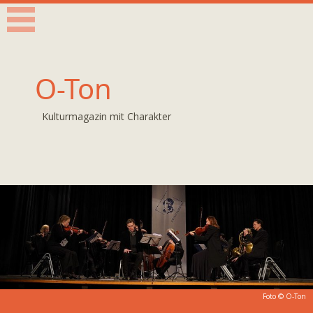
O-Ton
Kulturmagazin mit Charakter
Foto © O-Ton