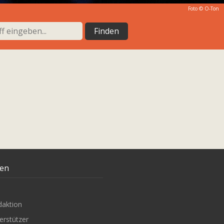
Foto © O-Ton
ten
daktion
erstützer