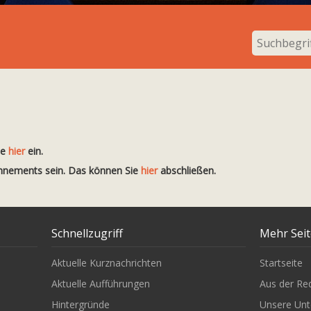
te
hier
ein.
onnements sein. Das können Sie
hier
abschließen.
Schnellzugriff
Mehr Sei
Aktuelle Kurznachrichten
Startseite
Aktuelle Aufführungen
Aus der Re
Hintergründe
Unsere Unt