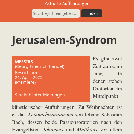
Aktuelle Aufführungen
Jerusalem-Syndrom
Es gibt zwei
MESSIAS
Zeiträume im
(Georg Friedrich Händel)
Besuch am
Jahr, in
21. April 2023
denen stehen
(Premiere)
Oratorien im
Staatstheater Meiningen
Mittelpunkt
künstlerischer Aufführungen. Zu Weihnachten ist
es das
Weihnachtsoratorium
von Johann Sebastian
Bach, dessen beide Passionsoratorien nach den
Evangelisten
Johannes
und
Matthäus
vor allem