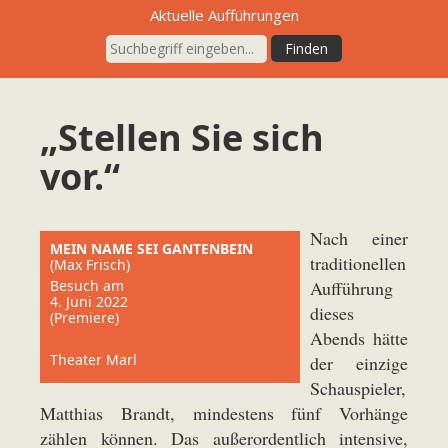
Aktuelle Aufführungen
„Stellen Sie sich
vor.“
Nach einer
MEIN NAME SEI GANTENBEIN
traditionellen
(Max Frisch)
Besuch am
Aufführung
4. Juni 2022
dieses
(Premiere)
Abends hätte
Theater Marl
der einzige
Schauspieler,
Matthias Brandt, mindestens fünf Vorhänge
zählen können. Das außerordentlich intensive,