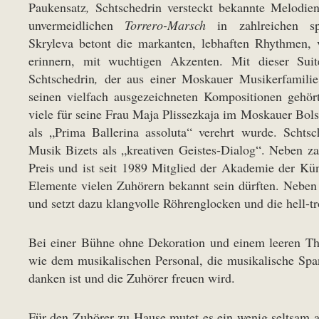
Paukensatz
,
Schtschedrin versteckt bekannte Melodi
unvermeidlichen
Torrero-Marsch
in zahlreichen sp
Skryleva betont die markanten, lebhaften Rhythmen,
erinnern, mit wuchtigen Akzenten. Mit dieser Suit
Schtschedrin
,
der aus einer Moskauer Musikerfamili
seinen vielfach ausgezeichneten Kompositionen gehör
viele für seine Frau Maja Plissezkaja im Moskauer Bolsc
als „Prima Ballerina assoluta“ verehrt wurde. Schtsc
Musik Bizets als „kreativen Geistes-Dialog“. Neben z
Preis und ist seit 1989 Mitglied der Akademie der Kün
Elemente vielen Zuhörern bekannt sein dürften. Neben
und setzt dazu klangvolle Röhrenglocken und die hell-
Bei einer Bühne ohne Dekoration und einem leeren The
wie dem musikalischen Personal, die musikalische Sp
danken ist und die Zuhörer freuen wird.
Für den Zuhörer zu Hause mutet es ein wenig seltsam 