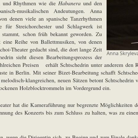
en und Rhythmen wie die
Habanera
und den
anisch-musikalischen Andeutungen. Anna
 von denen viele an spanische Tanzrhythmen
e für Streichorchester und Schlagwerk ist
e stammt
,
schon früh bekannt geworden. Zu
t eine Reihe von Ballettmusiken, von denen
hoi-Theater gedacht sind, die dort lange Zeit
Anna Skrylev
hedrin sieht diesen Bearbeitungsprozess der
ahlreichen Preisen erhält Schtschedrin unter anderem den R
ste in Berlin. Mit seiner Bizet-Bearbeitung schafft Schtsc
 melodisch-klangreichen, neuen Sätzen betont Schtschedrin 
trockenen Holzblocktrommeln im Vordergrund ein.
ater hat die Kameraführung nur begrenzte Möglichkeiten de
annung des Konzerts bis zum Schluss zu halten, was zu ein
an, wenn die Dirigentin sich zu Beginn und zum Finale dan