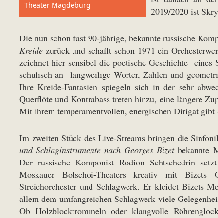
Theater Magdeburg
2019/2020 ist Skr
Die nun schon fast 90-jährige, bekannte russische Komp
Kreide
zurück und schafft schon 1971 ein Orchesterwerk
zeichnet hier sensibel die poetische Geschichte eines
schulisch an langweilige Wörter, Zahlen und geometri
Ihre Kreide-Fantasien spiegeln sich in der sehr abw
Querflöte und Kontrabass treten hinzu, eine längere Zu
Mit ihrem temperamentvollen, energischen Dirigat gibt
Im zweiten Stück des Live-Streams bringen die Sinfoni
und Schlaginstrumente nach Georges Bizet
bekannte 
Der russische Komponist Rodion Schtschedrin setzt
Moskauer Bolschoi-Theaters kreativ mit Bizets 
Streichorchester und Schlagwerk. Er kleidet Bizets Me
allem dem umfangreichen Schlagwerk viele Gelegenheit
Ob Holzblocktrommeln oder klangvolle Röhrenglocke