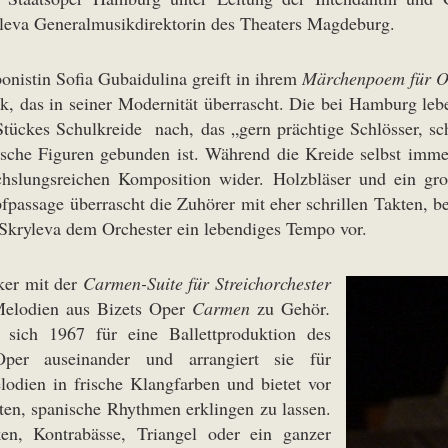
yleva Generalmusikdirektorin des Theaters Magdeburg.
onistin Sofia Gubaidulina greift in ihrem
Märchenpoem
für 
, das in seiner Modernität überrascht. Die bei Hamburg leb
 Stückes Schulkreide nach, das „gern prächtige Schlösser, 
sche Figuren gebunden ist. Während die Kreide selbst immer
echslungsreichen Komposition wider. Holzbläser und ein gr
pfpassage überrascht die Zuhörer mit eher schrillen Takten,
 Skryleva dem Orchester ein lebendiges Tempo vor.
ker mit der
Carmen-Suite für Streichorchester
Melodien aus Bizets Oper
Carmen
zu Gehör
.
 sich 1967 für eine Ballettproduktion des
Oper auseinander und arrangiert sie für
lodien in frische Klangfarben und bietet vor
en, spanische Rhythmen erklingen zu lassen.
n, Kontrabässe, Triangel oder ein ganzer