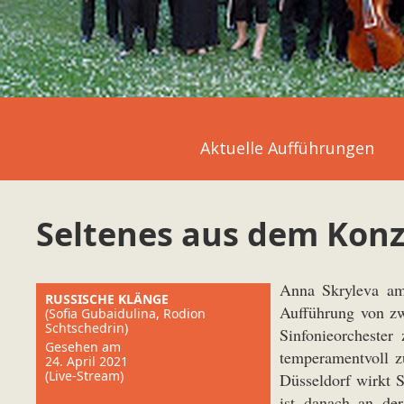
Aktuelle Aufführungen
Seltenes aus dem Konz
Anna Skryleva am 
RUSSISCHE KLÄNGE
Aufführung von z
(Sofia Gubaidulina, Rodion
Schtschedrin)
Sinfonieorchester
Gesehen am
temperamentvoll z
24. April 2021
(Live-Stream)
Düsseldorf wirkt S
ist danach an de