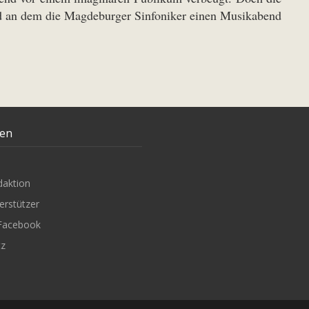
nd an dem die Magdeburger Sinfoniker einen Musikabend
ten
daktion
erstützer
Facebook
tz