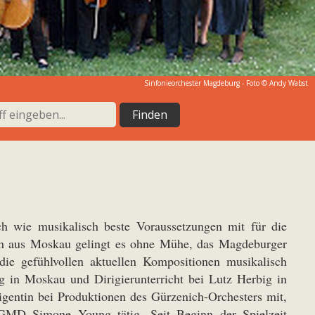
Sinfonieorchester Magdeburg - Foto © Andy Wabst
h wie musikalisch beste Voraussetzungen mit für die
n aus Moskau gelingt es ohne Mühe, das Magdeburger
ie gefühlvollen aktuellen Kompositionen musikalisch
g in Moskau und Dirigierunterricht bei Lutz Herbig in
rigentin bei Produktionen des Gürzenich-Orchesters mit,
 GMD Simone Young tätig. Seit Beginn der Spielzeit