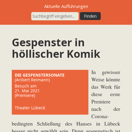
Aktuelle Aufführungen
Gespenster in
höllischer Komik
In gewisser
DIE GESPENSTERSONATE
Weise könnte
(Aribert Reimann)
Besuch am
das Werk für
21. Mai 2021
diese erste
(Premiere)
Premiere
Theater Lübeck
nach der
Corona-
bedingten Schließung des Hauses in Lübeck
besser nicht gewählt sein. Denn gespenstisch ist