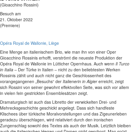
(Gioacchino Rossini)
Besuch am
21. Oktober 2022
(Premiere)
Opéra Royal de Wallonie, Liège
Eine Menge an italienischem Brio, wie man ihn von einer Oper
Gioacchino Rossinis erhofft, verströmt die neueste Produktion der
Opéra Royal de Wallonie im Lütticher Opernhaus. Auch wenn
Il Turco
in Italia
– Der Türke in Italien – nicht zu den beliebtesten Werken
Rossinis zählt und auch nicht ganz die Geschlossenheit des
vorangegangenen „Besuchs“ der
Italienerin in Algier
erreicht, zeigt
sich Rossini von seiner gewohnt effektvollen Seite, was sich vor allem
in vielen fein gestrickten Ensemblesätzen zeigt.
Dramaturgisch ist auch das Libretto der verwickelten Drei- und
Mehrecksgeschichte geschickt angelegt. Dass sich handfeste
Klischees über türkische Moralvorstellungen und das Zigeunerleben
geradezu überschlagen, wird relativiert durch den ironischen
Zungenschlag sowohl des Textes als auch der Musik. Letztlich bleiben
auch die italienischen Herren und Damen nicht geschont. Man spürt,