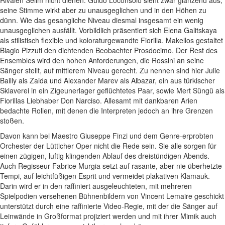
Rivalen Selim nicht dienen. Guido Loconsolo sieht zwar glänzend aus,
seine Stimme wirkt aber zu unausgeglichen und in den Höhen zu
dünn. Wie das gesangliche Niveau diesmal insgesamt ein wenig
unausgeglichen ausfällt. Vorbildlich präsentiert sich Elena Galitskaya
als stilistisch flexible und koloraturgewandte Fiorilla. Makellos gestaltet
Biagio Pizzuti den dichtenden Beobachter Prosdocimo. Der Rest des
Ensembles wird den hohen Anforderungen, die Rossini an seine
Sänger stellt, auf mittlerem Niveau gerecht. Zu nennen sind hier Julie
Bailly als Zaida und Alexander Marev als Albazar, ein aus türkischer
Sklaverei in ein Zigeunerlager geflüchtetes Paar, sowie Mert Süngü als
Fiorillas Liebhaber Don Narciso. Allesamt mit dankbaren Arien
bedachte Rollen, mit denen die Interpreten jedoch an ihre Grenzen
stoßen.
Davon kann bei Maestro Giuseppe Finzi und dem Genre-erprobten
Orchester der Lütticher Oper nicht die Rede sein. Sie alle sorgen für
einen zügigen, luftig klingenden Ablauf des dreistündigen Abends.
Auch Regisseur Fabrice Murgia setzt auf rasante, aber nie überhetzte
Tempi, auf leichtfüßigen Esprit und vermeidet plakativen Klamauk.
Darin wird er in den raffiniert ausgeleuchteten, mit mehreren
Spielpodien versehenen Bühnenbildern von Vincent Lemaire geschickt
unterstützt durch eine raffinierte Video-Regie, mit der die Sänger auf
Leinwände in Großformat projiziert werden und mit ihrer Mimik auch