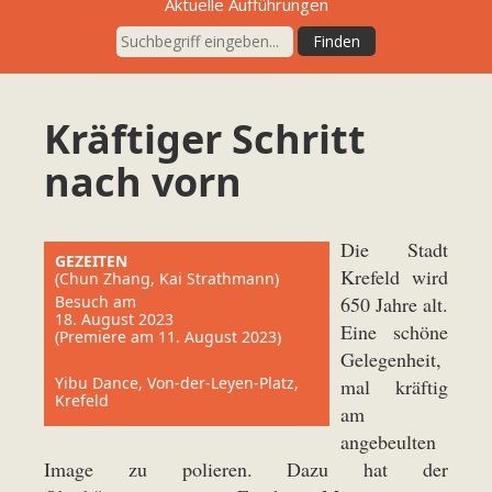
Aktuelle Aufführungen
Kräftiger Schritt
nach vorn
Die Stadt
GEZEITEN
Krefeld wird
(Chun Zhang, Kai Strathmann)
Besuch am
650 Jahre alt.
18. August 2023
Eine schöne
(Premiere am 11. August 2023)
Gelegenheit,
Yibu Dance, Von-der-Leyen-Platz,
mal kräftig
Krefeld
am
angebeulten
Image zu polieren. Dazu hat der