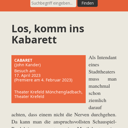
Los, komm ins
Kabarett
Als Intendant
CABARET
eines
(John Kander)
Besuch am
Stadttheaters
17. April 2023
muss man
(Premiere am 4. Februar 2023)
manchmal
Theater Krefeld Mönchengladbach,
schon
Theater Krefeld
ziemlich
darauf
achten, dass einem nicht die Nerven durchgehen.
Da kann man die anspruchsvollsten Schauspiel-