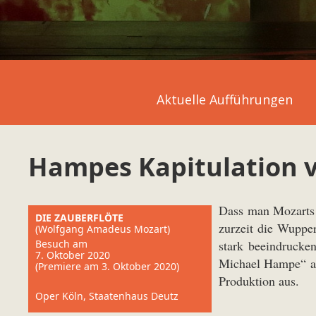
Aktuelle Aufführungen
Hampes Kapitulation 
Dass man Mozart
DIE ZAUBERFLÖTE
zurzeit die Wuppe
(Wolfgang Amadeus Mozart)
Besuch am
stark beeindrucken
7. Oktober 2020
Michael Hampe“ ang
(Premiere am 3. Oktober 2020)
Produktion aus.
Oper Köln, Staatenhaus Deutz