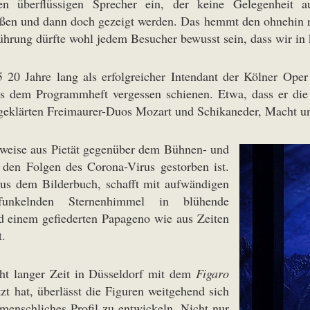
n überflüssigen Sprecher ein, der keine Gelegenheit au
eßen und dann doch gezeigt werden. Das hemmt den ohnehin r
hrung dürfte wohl jedem Besucher bewusst sein, dass wir in 
 20 Jahre lang als erfolgreicher Intendant der Kölner Oper
aus dem Programmheft vergessen schienen. Etwa, dass er di
fgeklärten Freimaurer-Duos Mozart und Schikaneder, Macht un
erweise aus Pietät gegenüber dem Bühnen- und
 den Folgen des Corona-Virus gestorben ist.
aus dem Bilderbuch, schafft mit aufwändigen
 funkelnden Sternenhimmel in blühende
d einem gefiederten Papageno wie aus Zeiten
t.
cht langer Zeit in Düsseldorf mit dem
Figaro
t hat, überlässt die Figuren weitgehend sich
menschliches Profil zu entwickeln. Nicht nur