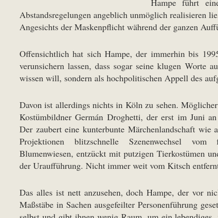
Hampe führt eine
Abstandsregelungen angeblich unmöglich realisieren li
Angesichts der Maskenpflicht während der ganzen Auffü
Offensichtlich hat sich Hampe, der immerhin bis 1995
verunsichern lassen, dass sogar seine klugen Worte 
wissen will, sondern als hochpolitischen Appell des au
Davon ist allerdings nichts in Köln zu sehen. Möglich
Kostümbildner Germán Droghetti, der erst im Juni an
Der zaubert eine kunterbunte Märchenlandschaft wie 
Projektionen blitzschnelle Szenenwechsel vom
Blumenwiesen, entzückt mit putzigen Tierkostümen un
der Uraufführung. Nicht immer weit vom Kitsch entfern
Das alles ist nett anzusehen, doch Hampe, der vor ni
Maßstäbe in Sachen ausgefeilter Personenführung gesetz
selbst und gibt ihnen wenig Raum, um ein lebendiges, 