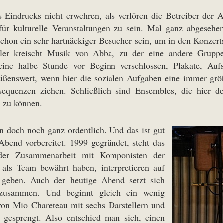
 Eindrucks nicht erwehren, als verlören die Betreiber der
e für kulturelle Veranstaltungen zu sein. Mal ganz abgesehe
on ein sehr hartnäckiger Besucher sein, um in den Konzerts
eler kreischt Musik von Abba, zu der eine andere Grupp
eine halbe Stunde vor Beginn verschlossen, Plakate, Aufs
üßenswert, wenn hier die sozialen Aufgaben eine immer größ
sequenzen ziehen. Schließlich sind Ensembles, die hier d
 zu können.
n doch noch ganz ordentlich. Und das ist gut
bend vorbereitet. 1999 gegründet, steht das
 der Zusammenarbeit mit Komponisten der
 als Team bewährt haben, interpretieren auf
 geben. Auch der heutige Abend setzt sich
s zusammen. Und beginnt gleich ein wenig
von Mio Chareteau mit sechs Darstellern und
 gesprengt. Also entschied man sich, einen