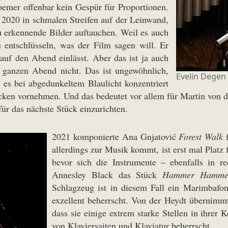
oemer offenbar kein Gespür für Proportionen.
2020 in schmalen Streifen auf der Leinwand,
zu erkennende Bilder auftauchen. Weil es auch
 entschlüsseln, was der Film sagen will. Er
uf den Abend einlässt. Aber das ist ja auch
 ganzen Abend nicht. Das ist ungewöhnlich,
Evelin Degen
 es bei abgedunkeltem Blaulicht konzentriert
ken vornehmen. Und das bedeutet vor allem für Martin von de
für das nächste Stück einzurichten.
2021 komponierte Ana Gnjatović
Forest Walk
f
allerdings zur Musik kommt, ist erst mal Plat
bevor sich die Instrumente – ebenfalls in r
Annesley Black das Stück
Hammer Hamme
Schlagzeug ist in diesem Fall ein Marimbafon
exzellent beherrscht. Von der Heydt übernimmt
dass sie einige extrem starke Stellen in ihre
von Klaviersaiten und Klaviatur beherrscht.