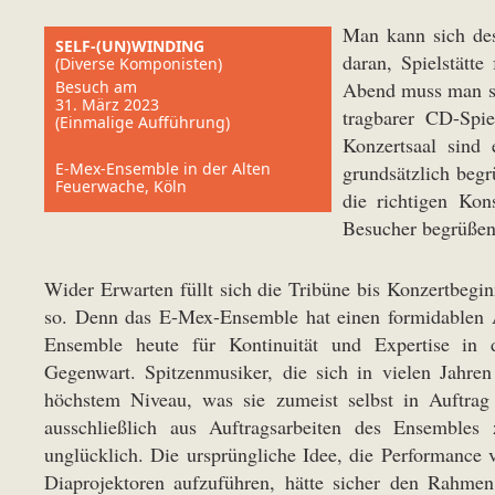
Man kann sich des
SELF-(UN)WINDING
daran, Spielstätt
(Diverse Komponisten)
Besuch am
Abend muss man sch
31. März 2023
tragbarer CD-Spi
(Einmalige Aufführung)
Konzertsaal sind 
E-Mex-Ensemble in der Alten
grundsätzlich begr
Feuerwache, Köln
die richtigen Kon
Besucher begrüßen
Wider Erwarten füllt sich die Tribüne bis Konzertbegin
so. Denn das E-Mex-Ensemble hat einen formidablen A
Ensemble heute für Kontinuität und Expertise in
Gegenwart. Spitzenmusiker, die sich in vielen Jahren
höchstem Niveau, was sie zumeist selbst in Auftrag
ausschließlich aus Auftragsarbeiten des Ensemble
unglücklich. Die ursprüngliche Idee, die Performance 
Diaprojektoren aufzuführen, hätte sicher den Rahmen