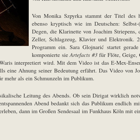
Von Monika Szpyrka stammt der Titel des 
ebenso kryptisch wie im Deutschen: Selbst-
Degen, die Klarinette von Joachim Striepens, 
Zeller, Schlagzeug, Klavier und Elektronik. 
Programm ein. Sara Glojnarić startet gerade 
komponierte sie
Artefacts #3
für Flöte, Geige,
Waris interpretiert wird. Mit dem Video ist das E-Mex-Ensem
alls eine Ahnung seiner Bedeutung erfährt. Das Video von Jo
für mehr als ein Schmunzeln im Publikum.
kalische Leitung des Abends. Ob sein Dirigat wirklich notw
 entspannenden Abend bedankt sich das Publikum endlich mi
erleben, dann im Großen Sendesaal im Funkhaus Köln mit e