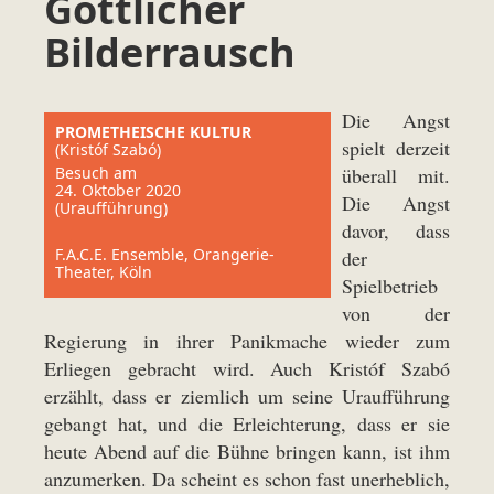
Göttlicher
Bilderrausch
Die Angst
PROMETHEISCHE KULTUR
spielt derzeit
(Kristóf Szabó)
Besuch am
überall mit.
24. Oktober 2020
Die Angst
(Uraufführung)
davor, dass
F.A.C.E. Ensemble, Orangerie-
der
Theater, Köln
Spielbetrieb
von der
Regierung in ihrer Panikmache wieder zum
Erliegen gebracht wird. Auch Kristóf Szabó
erzählt, dass er ziemlich um seine Uraufführung
gebangt hat, und die Erleichterung, dass er sie
heute Abend auf die Bühne bringen kann, ist ihm
anzumerken. Da scheint es schon fast unerheblich,