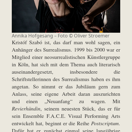
Annika Hofgesang – Foto ©
Oliver Stroemer
Kristóf Szabó ist, das darf man wohl sagen, ein
Anhänger des Surrealismus. 1999 bis 2000 war er
Mitglied einer neosurrealistischen Künstlergruppe
in Köln, hat sich mit dem Thema auch literarisch
auseinandergesetzt, insbesondere die
Schriftstellerinnen des Surrealismus haben es ihm
angetan. So nimmt er das Jubiläum gern zum
Anlass, seine eigene Arbeit daran auszurichten
und einen „Neuanfang“ zu wagen. Mit
Revierhündin
, seinem neuesten Stück, das er für
sein Ensemble F.A.C.E. Visual Performing Arts
entwickelt hat, beginnt er die Reihe
Postscriptum
.
Dafür hat er zunächst einmal seine langjährige