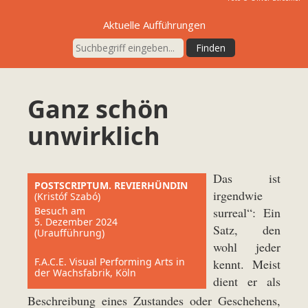
Aktuelle Aufführungen
Ganz schön
unwirklich
Das ist
POSTSCRIPTUM. REVIERHÜNDIN
irgendwie
(Kristóf Szabó)
Besuch am
surreal“: Ein
5. Dezember 2024
Satz, den
(Uraufführung)
wohl jeder
F.A.C.E. Visual Performing Arts in
kennt. Meist
der Wachsfabrik, Köln
dient er als
Beschreibung eines Zustandes oder Geschehens,